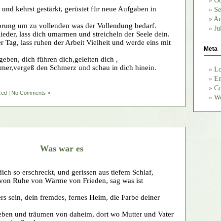
Oc
 und kehrst gestärkt, gerüstet für neue Aufgaben in
Se
Au
rung um zu vollenden was der Vollendung bedarf.
Ju
lieder, lass dich umarmen und streicheln der Seele dein.
er Tag, lass ruhen der Arbeit Vielheit und werde eins mit
Meta
ben, dich führen dich,geleiten dich ,
er,vergeß den Schmerz und schau in dich hinein.
Lo
En
Co
zed
|
No Comments »
Wo
Was war es
dich so erschreckt, und gerissen aus tiefem Schlaf,
 von Ruhe von Wärme von Frieden, sag was ist
rs sein, dein fremdes, fernes Heim, die Farbe deiner
leben und träumen von daheim, dort wo Mutter und Vater