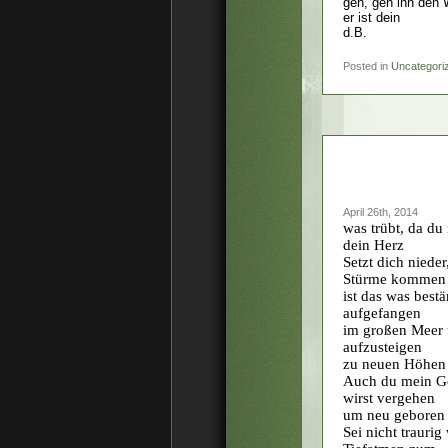
geh, geh ihn den
er ist dein
d.B.
Posted in
Uncategori
April 26th, 2014
was trübt, da du
dein Herz
Setzt dich nieder
Stürme kommen ,
ist das was best
aufgefangen
im großen Meer u
aufzusteigen
zu neuen Höhen 
Auch du mein Ge
wirst vergehen
um neu geboren 
Sei nicht trauri