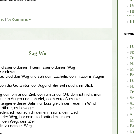
Un
He
heut
zed
|
No Comments »
Ic
Archi
De
No
Sag Wo
Oc
No
und spürte deinen Traum, spürte deinen Weg
Ma
war einsam.
Fe
das Lied den Weg und sah dein Lächeln, den Trauer in Augen
De
eben die Gefährten der Jugend, die Sehnsucht im Blick
No
Oc
 dein ein ander Ziel, dein ein ander Ort, dein ist nicht mein
Se
ute in Augen und sah viel, doch vergaß es nie.
Au
 tangierte deine Bahn nur kurz gleich der Feder im Wind
s rührte, es bewegte
Ju
ieden, ich wünsch dir deinen Traum, dein Lied
Ap
in der Weg, hör dein Lied spür den Traum
Ma
n den Weg, dein Ziel
 dir, zu deinem Weg
Fe
Ja