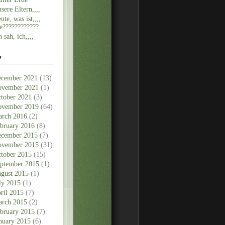
sere Eltern,,,,
ute, was ist,,,,
e????????????
h sah, ich,,,,
v
cember 2021
(13)
vember 2021
(1)
tober 2021
(3)
vember 2019
(64)
rch 2016
(2)
bruary 2016
(8)
cember 2015
(7)
vember 2015
(31)
tober 2015
(15)
ptember 2015
(1)
gust 2015
(1)
ly 2015
(1)
ril 2015
(7)
rch 2015
(2)
bruary 2015
(7)
nuary 2015
(6)