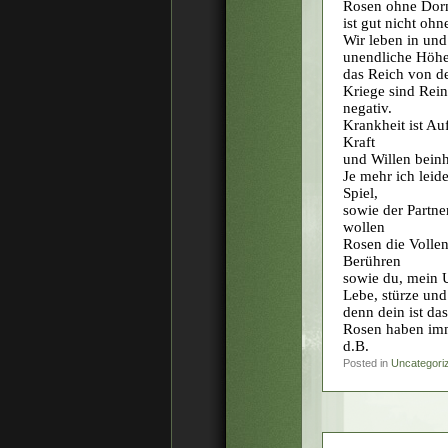
Rosen ohne Dorne
ist gut nicht oh
Wir leben in und
unendliche Höh
das Reich von d
Kriege sind Rein
negativ.
Krankheit ist Au
Kraft
und Willen beinh
Je mehr ich leid
Spiel,
sowie der Partne
wollen
Rosen die Volle
Berühren
sowie du, mein 
Lebe, stürze und
denn dein ist da
Rosen haben im
d.B.
Posted in
Uncategori