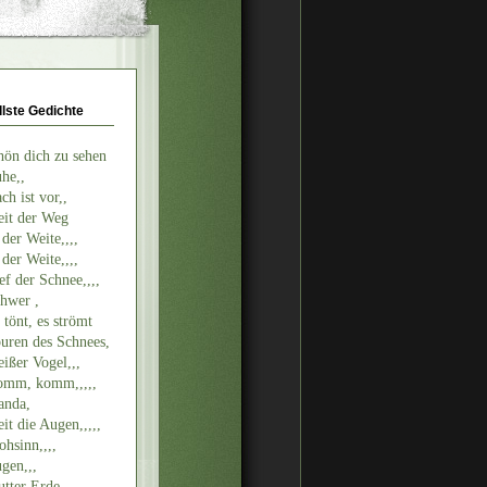
llste Gedichte
hön dich zu sehen
he,,
ch ist vor,,
it der Weg
 der Weite,,,,
 der Weite,,,,
ef der Schnee,,,,
hwer ,
 tönt, es strömt
uren des Schnees,
ißer Vogel,,,
mm, komm,,,,,
nda,
it die Augen,,,,,
ohsinn,,,,
gen,,,
tter Erde