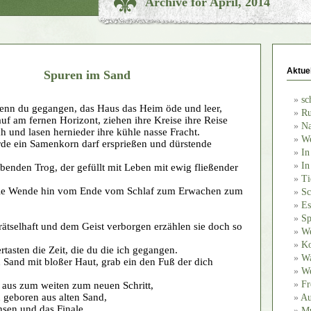
Archive for April, 2014
Aktue
Spuren im Sand
sc
wenn du gegangen, das Haus das Heim öde und leer,
Ru
uf am fernen Horizont, ziehen ihre Kreise ihre Reise
Na
h und lasen hernieder ihre kühle nasse Fracht.
We
rde ein Samenkorn darf ersprießen und dürstende
In
In
abenden Trog, der gefüllt mit Leben mit ewig fließender
Ti
die Wende hin vom Ende vom Schlaf zum Erwachen zum
Sc
Es
Sp
ätselhaft und dem Geist verborgen erzählen sie doch so
We
Ko
rtasten die Zeit, die du die ich gegangen.
Wa
 Sand mit bloßer Haut, grab ein den Fuß der dich
We
Fr
 aus zum weiten zum neuen Schritt,
 geboren aus alten Sand,
Au
hsen und das Finale
Mu