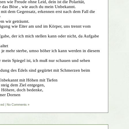
n wie Freude ohne Leid, dein ist die Polarität,
ne das Böse , wie auch du mein Unbekannt.
 mit dem Gegensatz, erkennen erst nach dem Fall die
e
em wir geträumt.
igung wie Eiter am und im Körper, uns trennt vom
fgabe, der ich mich stellen kann oder nicht, da Aufgabe
altet
e je mehr sterbe, umso höher ich kann werden in diesem
r mein Spiegel ist, ich muß nur schauen und sehen
ndung des Edels sind gegürtet mit Schmerzen beim
Unbekannt mit Höhen mit Tiefen
 steig dem Ziel entgegen,
s Höhere, doch bedenke,
mer Dornen
zed
|
No Comments »