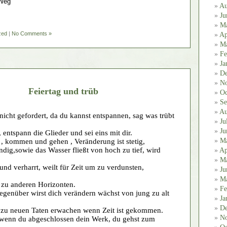
 Weg
Au
Ju
M
zed
|
No Comments »
Ap
Ma
Fe
Ja
De
No
Feiertag und trüb
Oc
Se
Au
 nicht gefordert, da du kannst entspannen, sag was trübt
Ju
Ju
, entspann die Glieder und sei eins mit dir.
M
 kommen und gehen , Veränderung ist stetig,
ändig,sowie das Wasser fließt von hoch zu tief, wird
Ap
Ma
nd verharrt, weilt für Zeit um zu verdunsten,
Ju
Ma
zu anderen Horizonten.
Fe
genüber wirst dich verändern wächst von jung zu alt
Ja
De
zu neuen Taten erwachen wenn Zeit ist gekommen.
No
g wenn du abgeschlossen dein Werk, du gehst zum