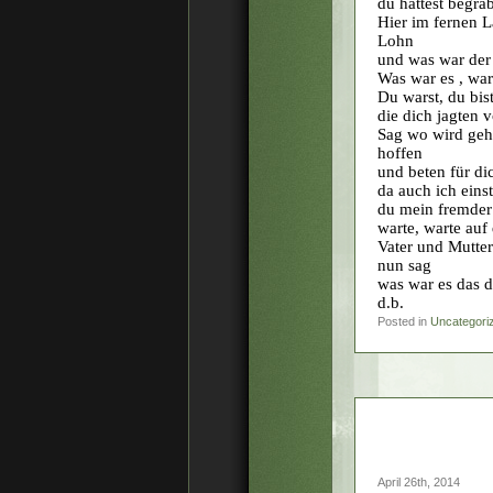
du hattest begra
Hier im fernen L
Lohn
und was war der
Was war es , war
Du warst, du bis
die dich jagten v
Sag wo wird gehö
hoffen
und beten für di
da auch ich ein
du mein fremder
warte, warte auf
Vater und Mutter
nun sag
was war es das di
d.b.
Posted in
Uncategori
April 26th, 2014