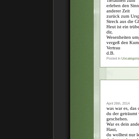
Tiefatmen zum
erleben den Sinn
anderer Zeit
zurück zum Ursp
Streck aus die G
Heut ist ein trüb
dir,
Wesenheiten umge
vergeß den Kumm
Vertrau
d.B.
Posted in
Uncategori
April 26th, 2014
was war es, das 
du der geträumt
geschehen.
War es dein ande
Haut,
du wolltest nur 