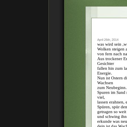
April 26th, 2014
was wird sein ,
Wolken steigen a
von fern nach na
Aus trockener E
Gesichter
fallen hin zum l
Energie.
Nun ist Ostern 
Wachsen
zum Neubeginn.
Spuren im Sand r
viel,
lassen erahnen, e
Spüren, spür den
getragen so weit
und schwing ihn
erkunde was neu
dein ist das Wac