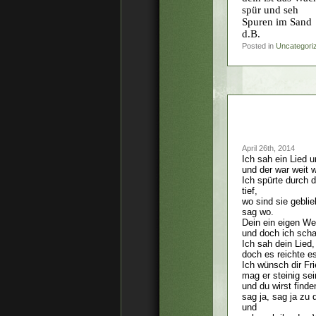
spür und seh
Spuren im Sand
d.B.
Posted in
Uncategori
April 26th, 2014
Ich sah ein Lied 
und der war weit 
Ich spürte durch 
tief,
wo sind sie gebli
sag wo.
Dein ein eigen Weg
und doch ich scha
Ich sah dein Lied,
doch es reichte e
Ich wünsch dir Fr
mag er steinig se
und du wirst finde
sag ja, sag ja zu
und