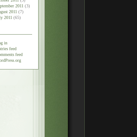
tober 2011
(3)
ptember 2011
(3)
gust 2011
(7)
ly 2011
(65)
g in
tries feed
mments feed
rdPress.org