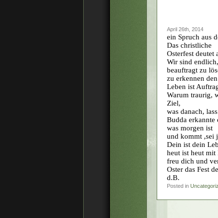
April 26th, 2014
ein Spruch aus d
Das christliche
Osterfest deutet 
Wir sind endlic
beauftragt zu lö
zu erkennen den
Leben ist Auftra
Warum traurig, w
Ziel,
was danach, lass
Budda erkannte e
was morgen ist
und kommt ,sei je
Dein ist dein Le
heut ist heut mit
freu dich und v
Oster das Fest 
d.B.
Posted in
Uncategori