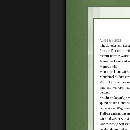
April 18th, 2015
wir, du oder ich, tra
für eine Zeit die unrei
die nur reif für Worte,
Mensch erkenn Zeit se
Mensch will-
Mensch erkenn wir si
Manchmal du bist ein 
Wir treffen uns , man
was wir verloren a
nennen,
bist du dir bewußt, wa
spürst du die Hand der 
sag was der Weg, was 
Treiben entlang unser
wir sind weiter wir si
war es richtig war es
erzähl erkenn und sch