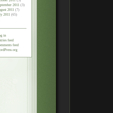
tober 2011
(3)
ptember 2011
(3)
gust 2011
(7)
ly 2011
(65)
g in
tries feed
mments feed
rdPress.org