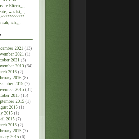
sere Eltern,,,,
ute, was ist,,,,
e????????????
h sah, ich,,,,
v
cember 2021
(13)
vember 2021
(1)
tober 2021
(3)
vember 2019
(64)
rch 2016
(2)
bruary 2016
(8)
cember 2015
(7)
vember 2015
(31)
tober 2015
(15)
ptember 2015
(1)
gust 2015
(1)
ly 2015
(1)
ril 2015
(7)
rch 2015
(2)
bruary 2015
(7)
nuary 2015
(6)