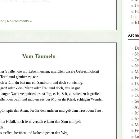
Un
He
heut
zed
|
No Comments »
Ic
Archi
De
No
Vom Taumeln
Oc
No
iner Straße , die wir Leben nennen, umhüllen unsere Gebrechlichkeit
Ma
 Textil und glauben zu sein.
Fe
 erfühl, du bist nur ein Sandkorn und doch so wichtig.
De
 groß oder klein, Mann oder Frau und doch, das ist gut.
No
langer Nacht verspürten, es ist Tag, es ist Zeit, zu sehen zu begreifen
Oc
ergaßen den Sinn und raubten aus der Mutter ihr Kleid, schlugen Wunden
Se
Au
ür, spür den Atem, berühr den anderen und geb dem Trost dem Trost
Ju
Ap
 da Hektik noch fern, versteh erkenn den Sinn und geh,
Ma
ich
Fe
s treffen, berührn und lachend gehen den Weg
Ja