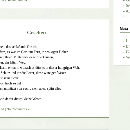
Oc
Se
Au
Ju
Meta
Gesehen
Lo
En
hen, das schlafende Gesicht,
Co
 fern, es war im Geist im Fern, in wolkigen Höhen.
Wo
hütteten Mutterleib, es wird erkennen,
ur, der Eltern Weg.
hlsam, erkennt, wonach es dürstet in dieser hungrigen Welt.
t Schutz und ihr die Leiter, diese winzigen Wesen.
st seine Seele
von hoch zu tief
n umhüttet von euch , sieht alles, spürt alles
seid da für dieses kleine Wesen.
zed
|
No Comments »