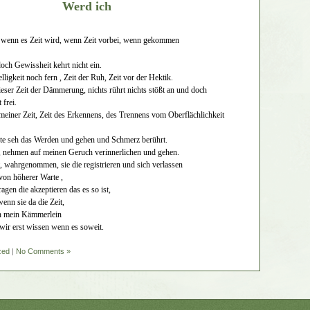
Werd ich
 wenn es Zeit wird, wenn Zeit vorbei, wenn gekommen
ch Gewissheit kehrt nicht ein.
igkeit noch fern , Zeit der Ruh, Zeit vor der Hektik.
ieser Zeit der Dämmerung, nichts rührt nichts stößt an und doch
 frei.
meiner Zeit, Zeit des Erkennens, des Trennens vom Oberflächlichkeit
rte seh das Werden und gehen und Schmerz berührt.
, nehmen auf meinen Geruch verinnerlichen und gehen.
, wahrgenommen, sie die registrieren und sich verlassen
von höherer Warte ,
ragen die akzeptieren das es so ist,
enn sie da die Zeit,
in mein Kämmerlein
wir erst wissen wenn es soweit.
zed
|
No Comments »