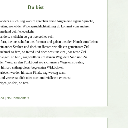
Du bist
 anders als ich, sag warum sprechen deine Augen eine eigene Sprache,
eiten, soviel der Widersprüchlichkeit, sag du kommst vom anderen
imatland dein Wiederkehr.
anders, vielleicht so gut , so soll es sein.
r fern, die uns schufen uns formten und gaben uns den Hauch zum Leben.
ein ander Streben und doch im Herzen wir alle ein gemeinsam Ziel.
anchmal so fern, so fremd und doch was uns eint , das ferne Ziel
so eigen, so fein , sag weißt du um deinen Weg, dein Sinn und Ziel
 den ‘Weg, an den Punkt dort wo sich unsere Wege einst trafen,
 hinfort, entlang dieser begrenzten Wirklichkeit.
getrieben werden hin zum Finale, sag wo sag wann
 und verstehst, dich oder mich und vielleicht erkennst.
igen ,so fein, so fern
zed
|
No Comments »