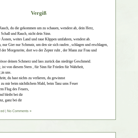
Vergiß
Rauch, du die gekommen um zu schauen, wendest ab, dein Herz,
 Schall und Rauch, nicht dein Sinn.
e Äonen, weites Land und raue Klippen umfahren, wendest ab.
n, nur Gier nur Schmutz, um den sie sich raufen , schlagen und erschlagen,
d der Morgenröte, dort wo der Zepter ruht , der Mann zur Frau und
lösse deinen Schmerz und lass zurück das niedrige Geschmeid.
r, ist von diesem Stern , für Sinn für Frieden für Wahrheit,
r,in uns.
ritt, du hast nichts zu verlieren, du gewinnst
r zu mir beim nächtlichem Mahl, beim Tanz ums Feuer
em Flug des Feuers,
d bleibt bei dir
anz, ganz bei dir
zed
|
No Comments »