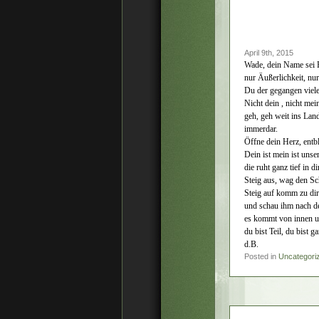
April 9th, 2015
Wade, dein Name sei 
nur Äußerlichkeit, nur
Du der gegangen viel
Nicht dein , nicht mei
geh, geh weit ins Lan
immerdar.
Öffne dein Herz, entb
Dein ist mein ist unse
die ruht ganz tief in di
Steig aus, wag den Sch
Steig auf komm zu di
und schau ihm nach d
es kommt von innen un
du bist Teil, du bist g
d.B.
Posted in
Uncategori