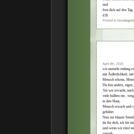
und
freu dich auf den Tag.
d.B.
Posted in
Uncategori
April 9th, 2015
wir taumeln entlang e
mit Äußerlichkeit, mit
Mensch erkenn, Mensch
Du bist anders, eigen,
Als wir erwacht, nach 
viele hüllten ein , v
in ihre Haut,
Mensch erwach und sp
gebührt.
Nun zur blauen Stund,
du für dich, ich für m
und wenn wir einst un
versteh