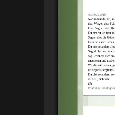
April 9th, 2015
warum bist du, du, so
dein Wiegen dein Schr
Ufer. Sag wo dein He
Du bist du, so fern so 
Sagten dies die Götte
Dein ein ander Leben 
Du bist so anders , m
Sag, du bist so dein ,
sag , erinnere dich an
entzweiten und trieben
Wir die wir treiben, 
du begreifst ergreifst,
Du bist so anders, so e
du bist , nicht ich
d.b.
Posted in
Uncategori