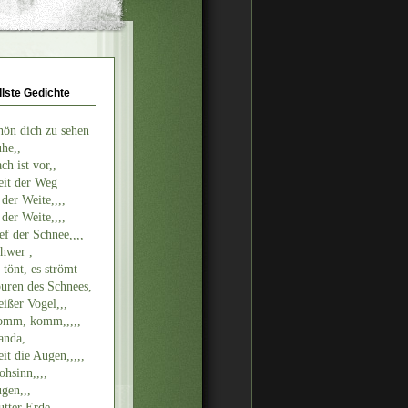
llste Gedichte
hön dich zu sehen
he,,
ch ist vor,,
it der Weg
 der Weite,,,,
 der Weite,,,,
ef der Schnee,,,,
hwer ,
 tönt, es strömt
uren des Schnees,
ißer Vogel,,,
mm, komm,,,,,
nda,
it die Augen,,,,,
ohsinn,,,,
gen,,,
tter Erde