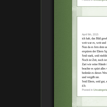
April 9th, 2015
ich hab, das Bild gese
weit war es, weit und
Nun da es fern dem um
erspüren der Eltern Sp
Seid stark, seid einfü
Noch ist Zeit, noch is
Zart wie seine Hände i
beachte es spürt alles 
bedenkt es dieses Wese
und vergißt nie.
Seid Eltern, seid gut, 
d.b.
Posted in
Uncategori