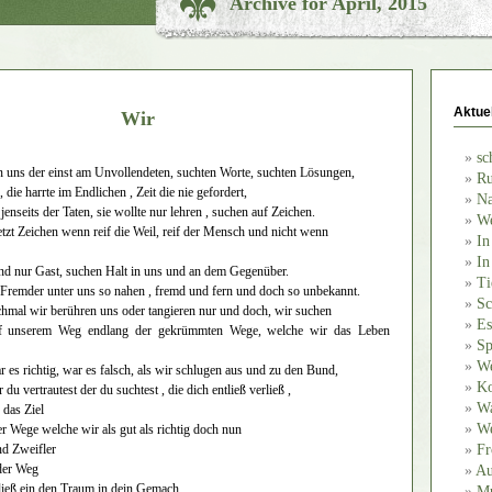
Archive for April, 2015
Aktue
Wir
sc
fen uns der einst am Unvollendeten, suchten Worte, suchten Lösungen,
Ru
f, die harrte im Endlichen , Zeit die nie gefordert,
Na
 jenseits der Taten, sie wollte nur lehren , suchen auf Zeichen.
We
tzt Zeichen wenn reif die Weil, reif der Mensch und nicht wenn
In
In
nd nur Gast, suchen Halt in uns und an dem Gegenüber.
Ti
Fremder unter uns so nahen , fremd und fern und doch so unbekannt.
Sc
chmal wir berühren uns oder tangieren nur und doch, wir suchen
Es
uf unserem Weg endlang der gekrümmten Wege, welche wir das Leben
Sp
We
r es richtig, war es falsch, als wir schlugen aus und zu den Bund,
Ko
du vertrautest der du suchtest , die dich entließ verließ ,
Wa
das Ziel
We
er Wege welche wir als gut als richtig doch nun
nd Zweifler
Fr
 der Weg
Au
ließ ein den Traum in dein Gemach
Mu