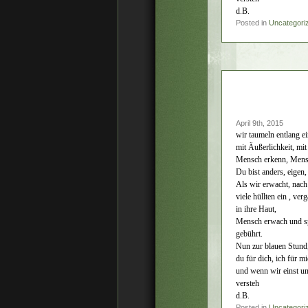
d.B.
Posted in
Uncategori
April 9th, 2015
wir taumeln entlang e
mit Äußerlichkeit, mit
Mensch erkenn, Mensch
Du bist anders, eigen,
Als wir erwacht, nach 
viele hüllten ein , v
in ihre Haut,
Mensch erwach und sp
gebührt.
Nun zur blauen Stund,
du für dich, ich für m
und wenn wir einst un
versteh
d.B.
Posted in
Uncategori