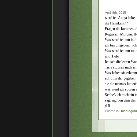
April 9th, 2015
werd ich Angst haben
die Heimkehr??
Fragen die kommen, do
Regen am Morgen, Hell
Was werd ich tun in d
ich bin umgeben, nicht
Was werd ich tun mit 
und Tiefe,
Ich seh die leeren Wo
Tiere stupsen mich an
Was haben sie erkannt
auf Sinn der gegeben 
sie die niemals hinterf
was werd ich spüren w
Schließ ich mich ein 
sag, sag von dem das 
d.B.
Posted in
Uncategori