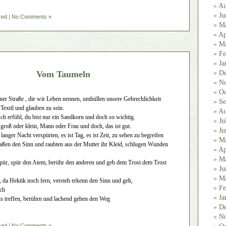
Au
Ju
zed
|
No Comments »
M
Ap
Ma
Fe
Ja
Vom Taumeln
De
No
Oc
iner Straße , die wir Leben nennen, umhüllen unsere Gebrechlichkeit
Se
 Textil und glauben zu sein.
Au
 erfühl, du bist nur ein Sandkorn und doch so wichtig.
Ju
 groß oder klein, Mann oder Frau und doch, das ist gut.
Ju
langer Nacht verspürten, es ist Tag, es ist Zeit, zu sehen zu begreifen
M
ergaßen den Sinn und raubten aus der Mutter ihr Kleid, schlugen Wunden
Ap
Ma
ür, spür den Atem, berühr den anderen und geb dem Trost dem Trost
Ju
Ma
 da Hektik noch fern, versteh erkenn den Sinn und geh,
Fe
ich
Ja
s treffen, berührn und lachend gehen den Weg
De
No
zed
|
No Comments »