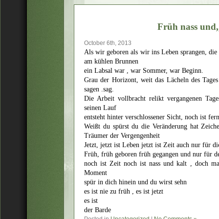
Früh nass und,,,
October 6th, 2013
Als wir geboren als wir ins Leben sprangen, die 
am kühlen Brunnen
ein Labsal war , war Sommer, war Beginn.
Grau der Horizont, weit das Lächeln des Tages 
sagen .sag.
Die Arbeit vollbracht relikt vergangenen Tage
seinen Lauf
entsteht hinter verschlossener Sicht, noch ist fe
Weißt du spürst du die Veränderung hat Zeiche
Träumer der Vergengenheit
Jetzt, jetzt ist Leben jetzt ist Zeit auch nur für d
Früh, früh geboren früh gegangen und nur für 
noch ist Zeit noch ist nass und kalt , doch m
Moment
spür in dich hinein und du wirst sehn
es ist nie zu früh , es ist jetzt
es ist
der Barde
Posted in
Uncategorized
|
No Comments »