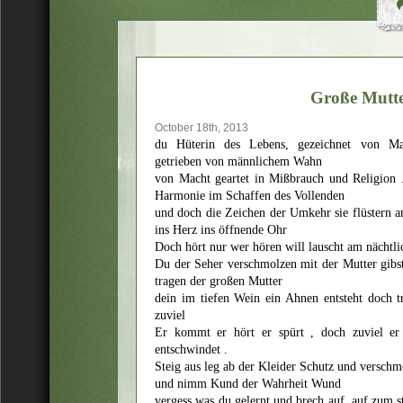
Große Mutt
October 18th, 2013
du Hüterin des Lebens, gezeichnet von Ma
getrieben von männlichem Wahn
von Macht geartet in Mißbrauch und Religion 
Harmonie im Schaffen des Vollenden
und doch die Zeichen der Umkehr sie flüstern a
ins Herz ins öffnende Ohr
Doch hört nur wer hören will lauscht am nächtl
Du der Seher verschmolzen mit der Mutter gibs
tragen der großen Mutter
dein im tiefen Wein ein Ahnen entsteht doch t
zuviel
Er kommt er hört er spürt , doch zuviel er 
entschwindet .
Steig aus leg ab der Kleider Schutz und versch
und nimm Kund der Wahrheit Wund
vergess was du gelernt und brech auf, auf zum s