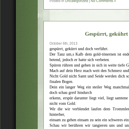
Posted in
Uncategorized
|
No Comments »
Gespürrt, gekührt
October 6th, 2013
gespürrt, gekürrt und doch verführt.
Der Tanz um,s Kalb dem gold-tönernen ist ende
betend, jedoch er hatte sich verbeten.
Spüren rühren und gehen in sich in weite tiefe G
Mach auf dein Herz mach weit den Schmerz und
Nicht Gold nicht Samt und Seide werden dich s
finalen Bogen.
Dein ein langer Weg ein steiler Weg manchma
doch schau greif hindurch
erkenn, erspür darunter liegt viel, liegt samten
nicht vom Gold.
Wir die wir verblendet laufen dem Trommler
hinterher,
einsam zu gehen einsam zu sein ein schweres ein
Schau wir berühren wir tangieren uns und un