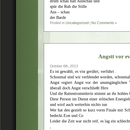
drum schau halt Ausschau und
spür die Ruh die Stille
Aus – schau
der Barde
Posted in
Uncategorized
|
No Comments »
Angstt vor e
October 6th, 2013
Es ist gewählt, es vist gerührt, verführt .
Schonmal sind wir verblendet worden, schonmal 
Angst regiert Angst vor der unumgänglichen 
überall doch Angst verschließt Hirn
Und die Rattentrommlerin stimmt an ihr hohles 
Diesr Person im Dienst einer erlöschen Energielo
und wird auch weiterhin nichts tun
Wer hat den gezielt so kurz vorm Finale mit Sc
bedeckt.Eon und Co
Leider die Zeit war nicht reif, es lag ein schl
,