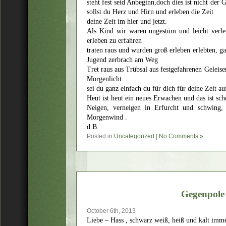
steht fest seid Anbeginn,doch dies ist nicht der 
sollst du Herz und Hirn und erleben die Zeit
deine Zeit im hier und jetzt.
Als Kind wir waren ungestüm und leicht verl
erleben zu erfahren
traten raus und wurden groß erleben erlebten, g
Jugend zerbrach am Weg
Tret raus aus Trübsal aus festgefahrenen Geleise
Morgenlicht
sei du ganz einfach du für dich für deine Zeit a
Heut ist heut ein neues Erwachen und das ist sch
Neigen, verneigen in Erfurcht und schwing,
Morgenwind .
d.B.
Posted in
Uncategorized
|
No Comments »
Gegenpole
October 6th, 2013
Liebe – Hass , schwarz weiß, heiß und kalt imme