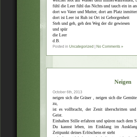
welcher lebt am Wasser dem immerwährenden, b
fühl die Leer fühl das Nichts und tauch ein in a
dort wo Vater und Mutter, dort am Platz inmitte
dort ist Leer ist Ruh ist Ort ist Geborgenheit
Steh und geh, geh den Weg der dir gewiesen
und spür
die Leer
d.B.
Posted in
Uncategorized
|
No Comments »
Neigen
October 6th, 2013
neigen sich die Gräser , neigen sich die Gemüter
zu,
ist es vollbracht, der Zenit überschritten und
Geist.
Einhalten Stille erfahren und spüren nach dem S
Du kannst leben, im Einklang im Ausklang
Zeitpunkt deines Erlöschens er steht