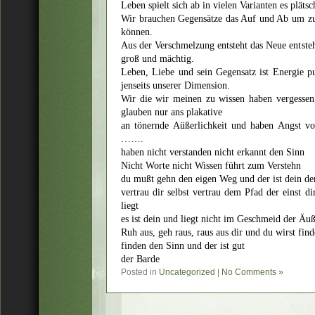
Leben spielt sich ab in vielen Varianten es pläts
Wir brauchen Gegensätze das Auf und Ab um zu 
können.
Aus der Verschmelzung entsteht das Neue entsteh
groß und mächtig.
Leben, Liebe und sein Gegensatz ist Energie pu
jenseits unserer Dimension.
Wir die wir meinen zu wissen haben vergessen,
glauben nur ans plakative
an tönernde Aüßerlichkeit und haben Angst v
…….
haben nicht verstanden nicht erkannt den Sinn
Nicht Worte nicht Wissen führt zum Verstehn
du mußt gehn den eigen Weg und der ist dein den
vertrau dir selbst vertrau dem Pfad der einst d
liegt
es ist dein und liegt nicht im Geschmeid der Äuß
Ruh aus, geh raus, raus aus dir und du wirst fin
finden den Sinn und der ist gut
der Barde
Posted in
Uncategorized
|
No Comments »