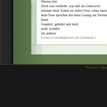
Worten fein
Doch was verbleibt ,was hält als Götterwort
erkenne beim Schein im tiefen Fern, schau lausc
denn Feen sprechen leis beim Gesang am Sternen
drum
Gespürrt, gekührt und doch
nicht verführt
ein anderer
Posted in
Uncategorized
|
No Comments »
Powered by
Wor