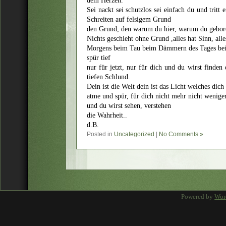
dem Herzen.
Sei nackt sei schutzlos sei einfach du und tritt
Schreiten auf felsigem Grund
den Grund, den warum du hier, warum du gebore
Nichts geschieht ohne Grund ,alles hat Sinn, alle
Morgens beim Tau beim Dämmern des Tages beim
spür tief
nur für jetzt, nur für dich und du wirst finde
tiefen Schlund.
Dein ist die Welt dein ist das Licht welches dich 
atme und spür, für dich nicht mehr nicht wenige
und du wirst sehen, verstehen
die Wahrheit..
d.B.
Posted in
Uncategorized
|
No Comments »
Powered by
Wor