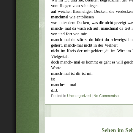
Wir im Du und sie, betasten begrabschen der We
vom fliegen vom schmiegen
auf weichen flaumeligen Decken, die verdecke
manchmal wie entblössen
was unter dem Decken, was dir nicht gezeigt was
manch- mal da wach ich auf, manchmal da tret ic
von und fort von mir
manch-mal du störrst du hörst du schweigst im 
gehört, manch-mal nicht in der Vielheit
nicht im Kreis der mit gebiert ,du im Wirr im 
Vielgestalt
doch manch- mal es kommt es geht es will geschr
Worte
manch-mal ist dir ist mir
ist
manches – mal
d.B.
Posted in
Uncategorized
|
No Comments »
Sehen im Se