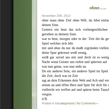
ohne…..
November 25th, 2013
ohne mass ohne Ziel ohne Will, du lebst einfac
deinen Sinn.
Gestern ein heut das sich vorbeigeschliche
gerieben zu deinem Sinn.
war es heut, morgen oder in der ‘Zeit die du g
Spiel welches sich lebt
mit und ohne du nur du mußt ergründen vielleicht
deine Spur gekreuzt weiß wenig,
weiß gar soviel aus mir und doch ist es wenig
Nacht wenn Geister uns riefen und spürrten auf
was nun getan, was nun steht an.
Du ein anderes Sein, ein anderes Spiel im Spie
die Zeit, doch was ist Zeit
sag an dein Erkennen dein Weh und Ach und ve
stimm an und öffne Herz und Spür für dich für d
vielleicht wir treffen auf und spüren beim Tausc
vergiss.
d.B.
Posted in
Uncategorized
|
No Comments »