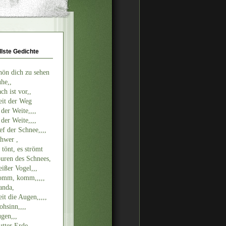
llste Gedichte
hön dich zu sehen
he,,
ch ist vor,,
it der Weg
 der Weite,,,,
 der Weite,,,,
ef der Schnee,,,,
hwer ,
 tönt, es strömt
uren des Schnees,
ißer Vogel,,,
mm, komm,,,,,
nda,
it die Augen,,,,,
ohsinn,,,,
gen,,,
tter Erde