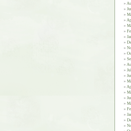
Au
Ju
M
Ap
Ma
Fe
Ja
De
No
Oc
Se
Au
Ju
Ju
M
Ap
Ma
Ju
Ma
Fe
Ja
De
No