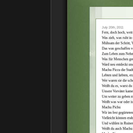
July 20th, 2011
Fern, doch hoch, weit
Was zieh, was ruht i
Mühsam der Schritt, V
Das was geschaffen v
Zum Leben zum Nehme
Was für Menschen ge
Ward neu entdeckt un
Machu Piccu die Stadt 
Lebten und liebten, e
Wer waren sie die sch
Weißt du es, warst du 
Unsere Vorväter kamen
Um weiter zu geben m
Weißt was war oder is
Machu Pichu
Wir im fest gegürtete
Vielleicht können era
Und wühlen in Ruinen
Weißt du auch Machu