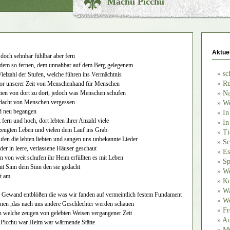
Machu Picchu
Aktue
 doch sehnbar fühlbar aber fern
n dem so fernen, dem unnahbar auf dem Berg gelegenem
sc
ielzahl der Stufen, welche führen ins Vermächtnis
Ru
or unserer Zeit von Menschenhand für Menschen
n von dort zu dort, jedoch was Menschen schufen
Na
dacht von Menschen vergessen
We
d neu begangen
In
fern und hoch, dort lebten ihrer Anzahl viele
In
rzeugten Leben und vielen dem Lauf ins Grab.
Ti
ufen die lebten liebten und sangen uns unbekannte Lieder
Sc
der in leere, verlassene Häuser geschaut
Es
 von weit schufen ihr Heim erfüllten es mit Leben
Sp
it Sinn dem Sinn den sie gedacht
We
t am
Ko
Wa
n Gewand entblößen die was wir fanden auf vermeintlich festem Fundament
We
hnen ,das nach uns andere Geschlechter werden schauen
Fr
 welche zeugen von gelebten Weisen vergangener Zeit
Au
 Picchu war Heim war wärmende Stätte
Mu