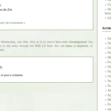
Un
t
He
n die Zeit
heut
Ic
zed
|
No Comments »
Archi
De
 Wednesday, July 20th, 2011 at 21:12 and is filed under
Uncategorized
. You
No
s to this entry through the
RSS 2.0
feed. You can
leave a response
, or
Oc
ite.
No
Ma
Fe
De
ly
No
n
to post a comment.
Oc
Se
Au
Ju
Ap
Ma
Fe
Ja