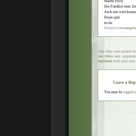
Machu Piccu
Der Friedhof einer Zei
Auch uns wird komme
Drum spür
m.chr.
Posted in
Uncategori
This entry was posted on
can follow any response
trackback
from your own s
Leave a Rep
You must be
logged i