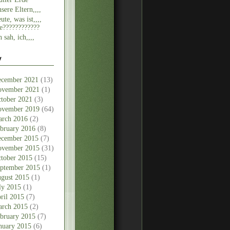
sere Eltern,,,,
ute, was ist,,,,
e????????????
h sah, ich,,,,
v
cember 2021
(13)
vember 2021
(1)
tober 2021
(3)
vember 2019
(64)
rch 2016
(2)
bruary 2016
(8)
cember 2015
(7)
vember 2015
(31)
tober 2015
(15)
ptember 2015
(1)
gust 2015
(1)
ly 2015
(1)
ril 2015
(7)
rch 2015
(2)
bruary 2015
(7)
nuary 2015
(6)