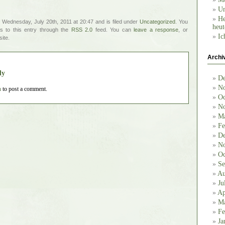
Un
He
 Wednesday, July 20th, 2011 at 20:47 and is filed under
Uncategorized
. You
heut
s to this entry through the
RSS 2.0
feed. You can
leave a response
, or
Ic
ite.
Archi
ly
De
No
n
to post a comment.
Oc
No
Ma
Fe
De
No
Oc
Se
Au
Ju
Ap
Ma
Fe
Ja