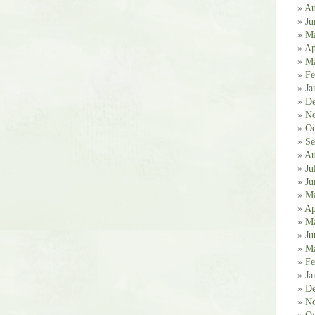
Au
Ju
M
Ap
Ma
Fe
Ja
De
No
Oc
Se
Au
Ju
Ju
M
Ap
Ma
Ju
Ma
Fe
Ja
De
No