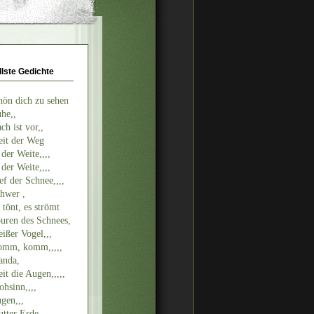
llste Gedichte
hön dich zu sehen
he,,
ch ist vor,,
it der Weg
 der Weite,,,,
 der Weite,,,,
ef der Schnee,,,,
hwer ,
 tönt, es strömt
uren des Schnees,
ißer Vogel,,,
mm, komm,,,,,
nda,
it die Augen,,,,,
ohsinn,,,,
gen,,,
tter Erde