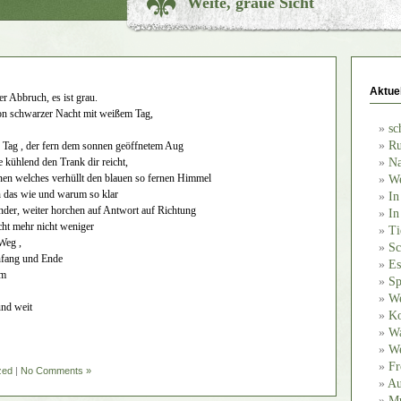
Weite, graue Sicht
Aktue
r Abbruch, es ist grau.
n schwarzer Nacht mit weißem Tag,
sc
Ru
 Tag , der fern dem sonnen geöffnetem Aug
 kühlend den Trank dir reicht,
Na
nen welches verhüllt den blauen so fernen Himmel
We
h das wie und warum so klar
In
nder, weiter horchen auf Antwort auf Richtung
In
icht mehr nicht weniger
Ti
 Weg ,
Sc
nfang und Ende
Es
em
Sp
We
und weit
Ko
Wa
We
Fr
zed
|
No Comments »
Au
Mu