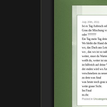
July 20th, 2011
Ist es Tag Anbruch ode
Grau die Mischung vo
oder ???????
Ein Tag mein Tag dein
Wo bleibt die Hand die
wo, das Dach aus Lei
wo , das wo ist so na
weiter, must du Warte
wei0t du, weiter ist n
ist hilfreich auf deine
der enden wird wo A
verschmelzen zu neu
zu dem was final
was heute noch grau 
weite graue Sicht.
Im Final
m.chr.
Posted in
Uncategori