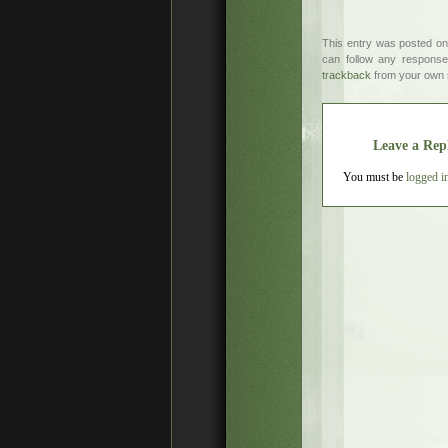
This entry was posted on
can follow any response
trackback
from your own s
Leave a Rep
You must be
logged i