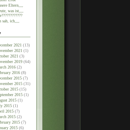
sere Eltern,,,,
ute, was ist,,,,
e????????????
h sah, ich,,,,
v
cember 2021
(13)
vember 2021
(1)
tober 2021
(3)
vember 2019
(64)
rch 2016
(2)
bruary 2016
(8)
cember 2015
(7)
vember 2015
(31)
tober 2015
(15)
ptember 2015
(1)
gust 2015
(1)
ly 2015
(1)
ril 2015
(7)
rch 2015
(2)
bruary 2015
(7)
nuary 2015
(6)