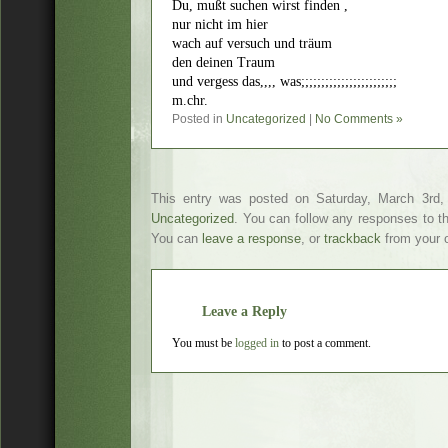
Du, mußt suchen wirst finden ,
nur nicht im hier
wach auf versuch und träum
den deinen Traum
und vergess das,,,, was;;;;;;;;;;;;;;;;;;;;;;;;
m.chr.
Posted in
Uncategorized
|
No Comments »
This entry was posted on Saturday, March 3rd, 
Uncategorized
. You can follow any responses to t
You can
leave a response
, or
trackback
from your o
Leave a Reply
You must be
logged in
to post a comment.