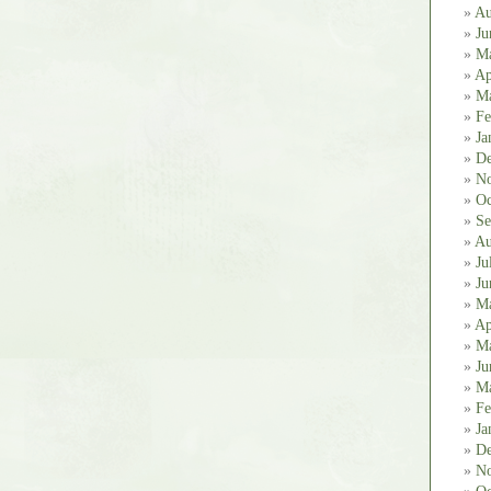
Au
Ju
M
Ap
Ma
Fe
Ja
De
No
Oc
Se
Au
Ju
Ju
M
Ap
Ma
Ju
Ma
Fe
Ja
De
No