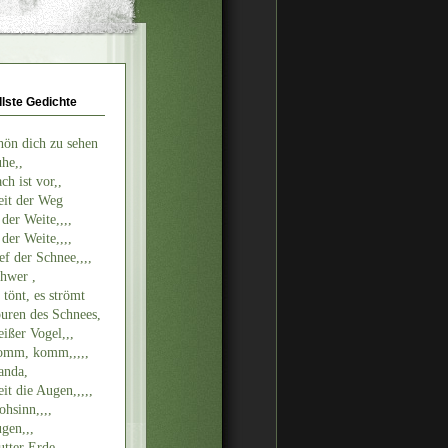
llste Gedichte
hön dich zu sehen
he,,
ch ist vor,,
it der Weg
 der Weite,,,,
 der Weite,,,,
ef der Schnee,,,,
hwer ,
 tönt, es strömt
uren des Schnees,
ißer Vogel,,,
mm, komm,,,,,
nda,
it die Augen,,,,,
ohsinn,,,,
gen,,,
tter Erde