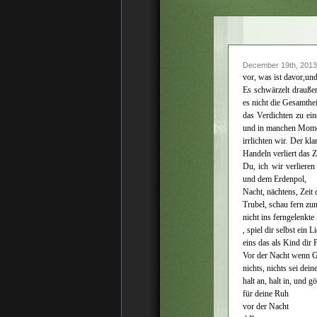
December 19th, 2013
vor, was ist davor,un
Es schwärzelt drauße
es nicht die Gesamthei
das Verdichten zu ei
und in manchen Mom
irrlichten wir. Der kl
Handeln verliert das Z
Du, ich wir verlieren
und dem Erdenpol,
Nacht, nächtens, Zeit
Trubel, schau fern z
nicht ins ferngelenkte
, spiel dir selbst ein L
eins das als Kind dir 
Vor der Nacht wenn Ge
nichts, nichts sei de
halt an, halt in, und g
für deine Ruh
vor der Nacht