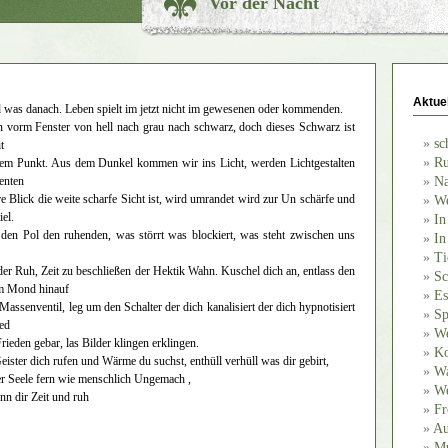
Vor der Nacht
Aktue
d was danach. Leben spielt im jetzt nicht im gewesenen oder kommenden.
n vorm Fenster von hell nach grau nach schwarz, doch dieses Schwarz ist
sc
t
Ru
nem Punkt. Aus dem Dunkel kommen wir ins Licht, werden Lichtgestalten
enten
Na
are Blick die weite scharfe Sicht ist, wird umrandet wird zur Un schärfe und
We
iel.
In
 den Pol den ruhenden, was störrt was blockiert, was steht zwischen uns
In
Ti
 der Ruh, Zeit zu beschließen der Hektik Wahn. Kuschel dich an, entlass den
Sc
um Mond hinauf
Es
 Massenventil, leg um den Schalter der dich kanalisiert der dich hypnotisiert
Sp
ied
We
Frieden gebar, las Bilder klingen erklingen.
Ko
ister dich rufen und Wärme du suchst, enthüll verhüll was dir gebirt,
Wa
iner Seele fern wie menschlich Ungemach ,
We
önn dir Zeit und ruh
Fr
Au
Mu