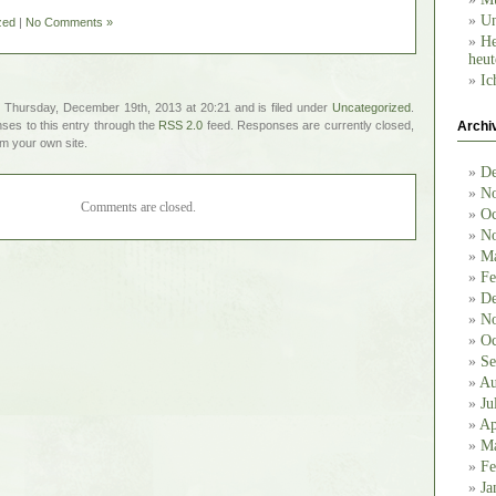
Un
zed
|
No Comments »
He
heut
Ic
 Thursday, December 19th, 2013 at 20:21 and is filed under
Uncategorized
.
ses to this entry through the
RSS 2.0
feed. Responses are currently closed,
Archi
m your own site.
De
No
Comments are closed.
Oc
No
Ma
Fe
De
No
Oc
Se
Au
Ju
Ap
Ma
Fe
Ja