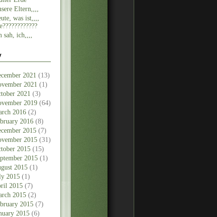
sere Eltern,,,,
ute, was ist,,,,
e????????????
h sah, ich,,,,
v
cember 2021
(13)
vember 2021
(1)
tober 2021
(3)
vember 2019
(64)
rch 2016
(2)
bruary 2016
(8)
cember 2015
(7)
vember 2015
(31)
tober 2015
(15)
ptember 2015
(1)
gust 2015
(1)
ly 2015
(1)
ril 2015
(7)
rch 2015
(2)
bruary 2015
(7)
nuary 2015
(6)