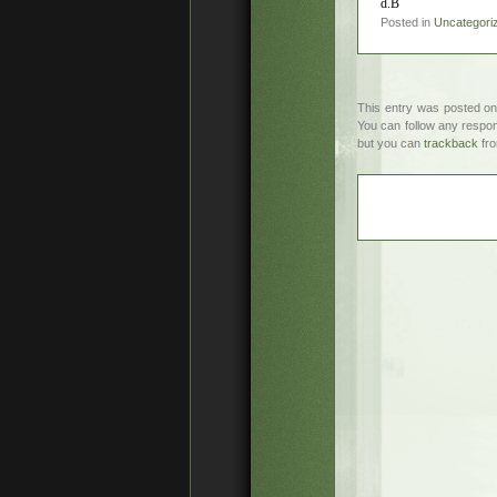
d.B
Posted in
Uncategori
This entry was posted on
You can follow any respon
but you can
trackback
fro