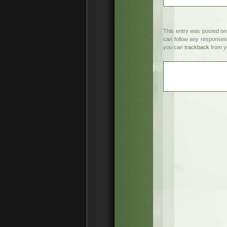
This entry was posted on
can follow any responses 
you can
trackback
from y