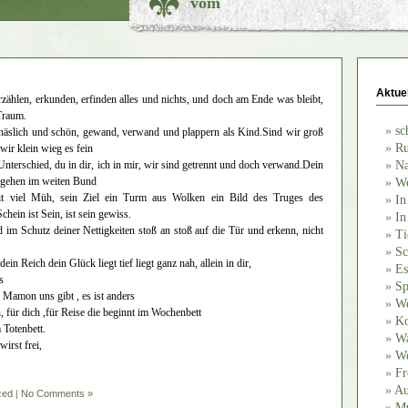
vom
Aktue
rzählen, erkunden, erfinden alles und nichts, und doch am Ende was bleibt,
Traum.
sc
,häslich und schön, gewand, verwand und plappern als Kind.Sind wir groß
Ru
wir klein wieg es fein
nterschied, du in dir, ich in mir, wir sind getrennt und doch verwand.Dein
Na
s gehen im weiten Bund
We
it viel Müh, sein Ziel ein Turm aus Wolken ein Bild des Truges des
In
chein ist Sein, ist sein gewiss.
In
m Schutz deiner Nettigkeiten stoß an stoß auf die Tür und erkenn, nicht
Ti
Sc
dein Reich dein Glück liegt tief liegt ganz nah, allein in dir,
Es
s
Sp
 Mamon uns gibt , es ist anders
We
, für dich ,für Reise die beginnt im Wochenbett
Ko
 Totenbett.
Wa
wirst frei,
We
Fr
Au
zed
|
No Comments »
Mu