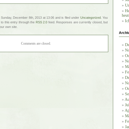
Un
He
heut
 Sunday, December 8th, 2013 at 13:06 and is filed under
Uncategorized
. You
Ic
to this entry through the
RSS 2.0
feed. Responses are currently closed, but
our own site.
Archi
Comments are closed.
De
No
Oc
No
Ma
Fe
De
No
Oc
Se
Au
Ju
Ap
Ma
Fe
Ja