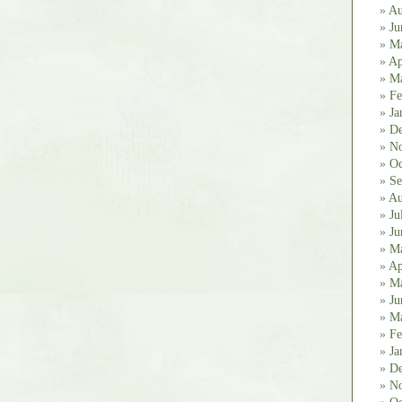
Au
Ju
M
Ap
Ma
Fe
Ja
De
No
Oc
Se
Au
Ju
Ju
M
Ap
Ma
Ju
Ma
Fe
Ja
De
No