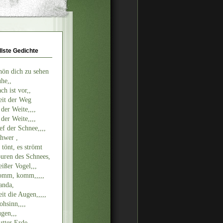
llste Gedichte
hön dich zu sehen
he,,
ch ist vor,,
it der Weg
 der Weite,,,,
 der Weite,,,,
ef der Schnee,,,,
hwer ,
 tönt, es strömt
uren des Schnees,
ißer Vogel,,,
mm, komm,,,,,
nda,
it die Augen,,,,,
ohsinn,,,,
gen,,,
tter Erde