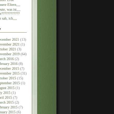
sere Eltern,,,,
ute, was ist,,,,
e????????????
h sah, ich,,,,
v
cember 2021
(13)
vember 2021
(1)
tober 2021
(3)
vember 2019
(64)
rch 2016
(2)
bruary 2016
(8)
cember 2015
(7)
vember 2015
(31)
tober 2015
(15)
ptember 2015
(1)
gust 2015
(1)
ly 2015
(1)
ril 2015
(7)
rch 2015
(2)
bruary 2015
(7)
nuary 2015
(6)