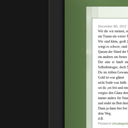
December 8th, 2013
Wir die wir meinen, e
ein Traum ein wirrer 
Wir sind klein, groß 
wiegt es schwer, sind 
Qarum der Shied der U
ein anderes ein ferne
Der eine er häuft m
Selbstbetruges, doch S
Du im trüben Gewand i
Gold ist was glänzt
nicht Seide was hüllt- 
sei du ,sei frei und ein
vergiss den Glanz den
immer anders für Sinn
und endet im Bett dem
Dann ja dann bist frei 
dein Weg.
d.B.
Posted in
Uncategori