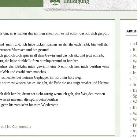
Huldigung
Aktue
da bin, es ist schön das ich nun allein bin, es ist schön das ich dich gespürt
sc
und auch rund, ich habe Ecken Kanten an der ihr euch reibt, bin voll der
Ru
urosen Matrosen und bin gesund.
ch gibt,ich dich spür in all dem Gewirr und das ich sitz und jetzt schreib.
Na
ürn, die kalte dunkle Luft zu durchquernund zu berührn.
We
lass das Bett,das mich gewärmt eine Nacht, ich lass mich berührn vom
In
 Welt und erzähl euch manches
In
schlechte, bei meinem Geplapper ihr hört, hin hört weg,
Ti
u spürn zu wissen das es sie gibt, die Erde die uns trägt ernährt und Heimat
Sc
Es
ich dich berühr, drum sei nicht zornig wenn ich geh, den Weg den meinen
Sp
zu wissen um euch die spürn beim berührn
We
nn gehn bis zum sehn bis zum Wiedersehn
Ko
Wa
We
Fr
zed
|
No Comments »
Au
Mu