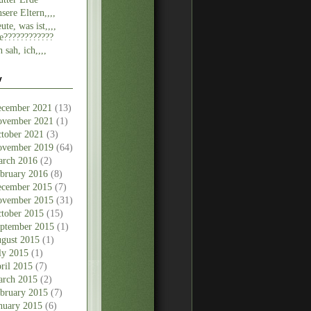
sere Eltern,,,,
ute, was ist,,,,
e????????????
h sah, ich,,,,
v
cember 2021
(13)
vember 2021
(1)
tober 2021
(3)
vember 2019
(64)
rch 2016
(2)
bruary 2016
(8)
cember 2015
(7)
vember 2015
(31)
tober 2015
(15)
ptember 2015
(1)
gust 2015
(1)
ly 2015
(1)
ril 2015
(7)
rch 2015
(2)
bruary 2015
(7)
nuary 2015
(6)