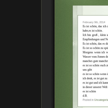
February 9th, 2014
Es ist schön, das ich 
habe,es ist schön.
Ich bin groß , klein 
Empfindungen und Ne
Es ist schön, das es di
Es ist so schön zu sp
Morgens wenn ich ver
Wasser vom Atmen der
manches gute manchrs 
es ist so schön euch z
uns gibt
es ist so schön wenn 
ich denk, es ist gut 
es ist gut und ich ka
in dieser unserer Welt
es ist schön
d.B.
Posted in
Uncategori