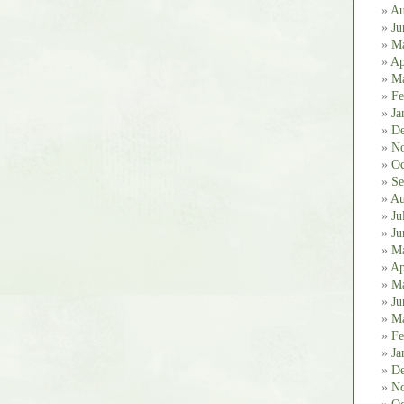
Au
Ju
M
Ap
Ma
Fe
Ja
De
No
Oc
Se
Au
Ju
Ju
M
Ap
Ma
Ju
Ma
Fe
Ja
De
No