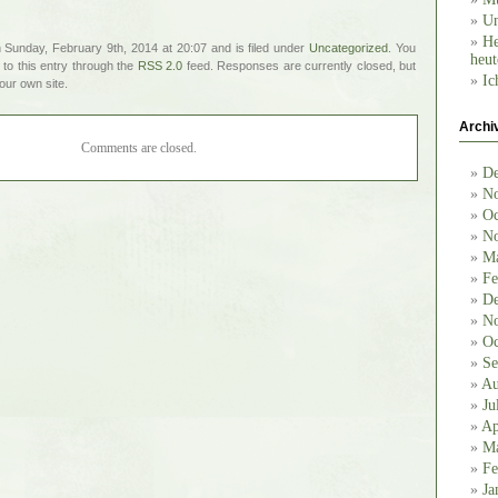
Un
He
 Sunday, February 9th, 2014 at 20:07 and is filed under
Uncategorized
. You
heut
to this entry through the
RSS 2.0
feed. Responses are currently closed, but
Ic
our own site.
Archi
Comments are closed.
De
No
Oc
No
Ma
Fe
De
No
Oc
Se
Au
Ju
Ap
Ma
Fe
Ja