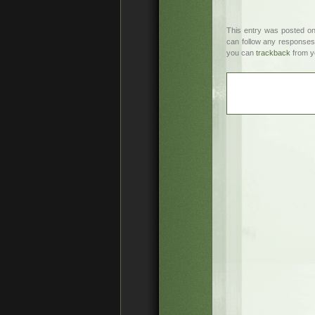
This entry was posted on
can follow any responses 
you can
trackback
from y