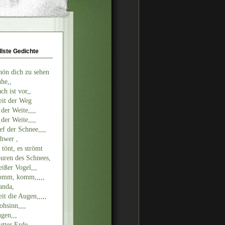
llste Gedichte
hön dich zu sehen
he,,
ch ist vor,,
it der Weg
 der Weite,,,,
 der Weite,,,,
ef der Schnee,,,,
hwer ,
 tönt, es strömt
uren des Schnees,
ißer Vogel,,,
mm, komm,,,,,
nda,
it die Augen,,,,,
ohsinn,,,,
gen,,,
tter Erde