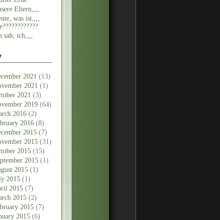
sere Eltern,,,,
ute, was ist,,,,
e????????????
h sah, ich,,,,
v
cember 2021
(13)
vember 2021
(1)
tober 2021
(3)
vember 2019
(64)
rch 2016
(2)
bruary 2016
(8)
cember 2015
(7)
vember 2015
(31)
tober 2015
(15)
ptember 2015
(1)
gust 2015
(1)
ly 2015
(1)
ril 2015
(7)
rch 2015
(2)
bruary 2015
(7)
nuary 2015
(6)