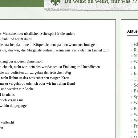
Du weißt du weißt, nur was ?
Aktue
ns Menschen der nördlichen Seite spät für die andere
 früh und weißt du es
sc
 des nachts, dann wenn Körper sich entspannen wenn anschmiegen
Ru
s du, das wir, die Marginale verlässt, wenn eins aus vielen zu Einheit zum
Na
klang der anderen Dimension
We
nicht ich, nicht wir, nein das wir das ich ist Einklang im Unendlichen
In
die wir verließen um zu gehen den irdischen Weg
In
 nicht Ruhm ist das was rührt den ewigen Kreis
Ti
um zu vergehn du oder ich oder wir im irdnen Bund
Sc
 und werden zur Asche
Es
 ist nichts
Sp
, doch vergiss nie
We
wohin du gegangen
Ko
Wa
We
vielleicht
Fr
en
Au
Mu