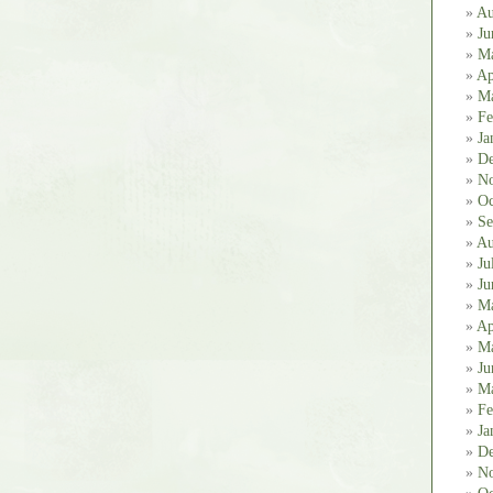
Au
Ju
M
Ap
Ma
Fe
Ja
De
No
Oc
Se
Au
Ju
Ju
M
Ap
Ma
Ju
Ma
Fe
Ja
De
No