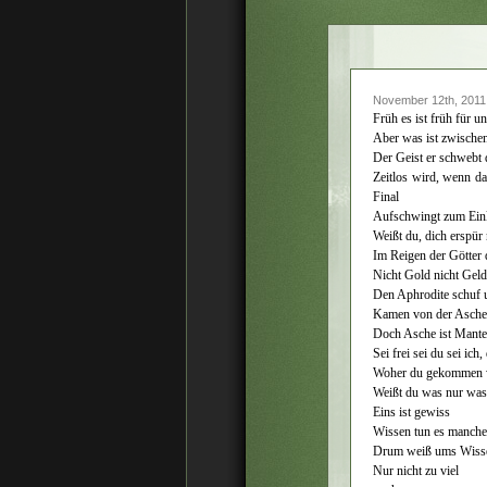
November 12th, 2011
Früh es ist früh für u
Aber was ist zwischen
Der Geist er schwebt
Zeitlos wird, wenn da
Final
Aufschwingt zum Ein
Weißt du, dich erspür 
Im Reigen der Götter 
Nicht Gold nicht Geld
Den Aphrodite schuf 
Kamen von der Asche
Doch Asche ist Mantel
Sei frei sei du sei ich
Woher du gekommen 
Weißt du was nur was
Eins ist gewiss
Wissen tun es manche 
Drum weiß ums Wiss
Nur nicht zu viel