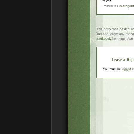
m.chr.
Posted in
Uncategori
This entry was posted on
You can follow any respo
trackback
from your own s
Leave a Rep
You must be
logged i