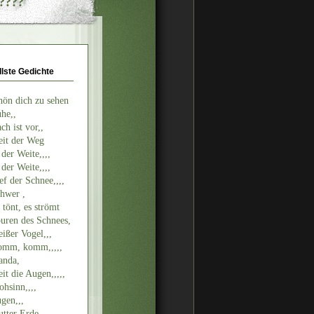
?????
llste Gedichte
hön dich zu sehen
he,,
ch ist vor,,
it der Weg
 der Weite,,,,
 der Weite,,,,
ef der Schnee,,,,
hwer ,
 tönt, es strömt
uren des Schnees,
ißer Vogel,,,
mm, komm,,,,,
nda,
it die Augen,,,,,
ohsinn,,,,
gen,,,
tter Erde