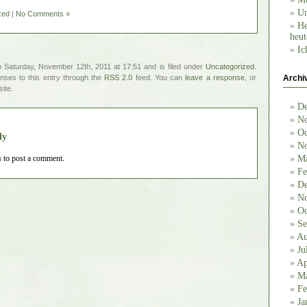
Un
zed
|
No Comments »
He
heut
Ic
 Saturday, November 12th, 2011 at 17:51 and is filed under
Uncategorized
.
nses to this entry through the
RSS 2.0
feed. You can
leave a response
, or
Archi
ite.
De
No
Oc
ly
No
n
to post a comment.
Ma
Fe
De
No
Oc
Se
Au
Ju
Ap
Ma
Fe
Ja